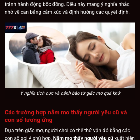
tránh hành động bốc đồng. Điều này mang ý nghĩa nhắc
nhở về cân bằng cảm xúc và định hướng các quyết định.
Ý nghĩa tích cực và cảnh báo từ giấc mơ quá khứ
Các trường hợp nằm mơ thấy người yêu cũ và
con số tương ứng
Dựa trên giấc mơ, người chơi có thể thử vận đỏ bằng các
con số gợi ý phù hợp.
Nằm mơ thấy người yêu cũ
xuất hiện