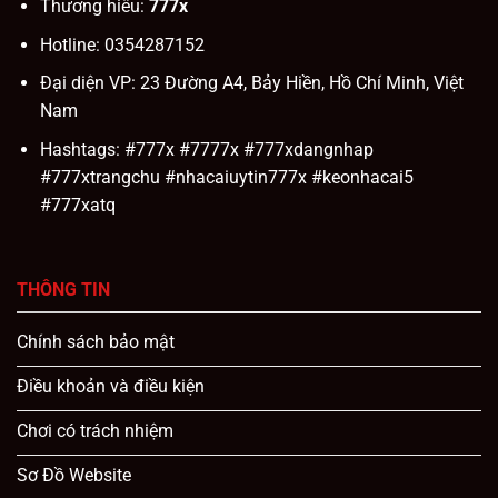
Thương hiêu:
777x
Hotline: 0354287152
Đại diện VP: 23 Đường A4, Bảy Hiền, Hồ Chí Minh, Việt
Nam
Hashtags: #777x #7777x #777xdangnhap
#777xtrangchu #nhacaiuytin777x #keonhacai5
#777xatq
THÔNG TIN
Chính sách bảo mật
Điều khoản và điều kiện
Chơi có trách nhiệm
Sơ Đồ Website