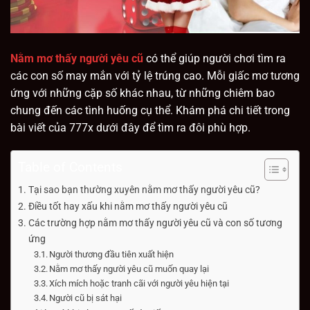
Nằm mơ thấy người yêu cũ
có thể giúp người chơi tìm ra
các con số may mắn với tỷ lệ trúng cao. Mỗi giấc mơ tương
ứng với những cặp số khác nhau, từ những chiêm bao
chung đến các tình huống cụ thể. Khám phá chi tiết trong
bài viết của 777x dưới đây để tìm ra đôi phù hợp.
Table of Contents
Tại sao bạn thường xuyên nằm mơ thấy người yêu cũ?
Điều tốt hay xấu khi nằm mơ thấy người yêu cũ
Các trường hợp nằm mơ thấy người yêu cũ và con số tương
ứng
Người thương đầu tiên xuất hiện
Nằm mơ thấy người yêu cũ muốn quay lại
Xích mích hoặc tranh cãi với người yêu hiện tại
Người cũ bị sát hại