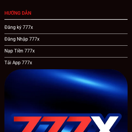
HƯỚNG DẪN
Đăng ký 777x
Đăng Nhập 777x
Nạp Tiền 777x
Tải App 777x