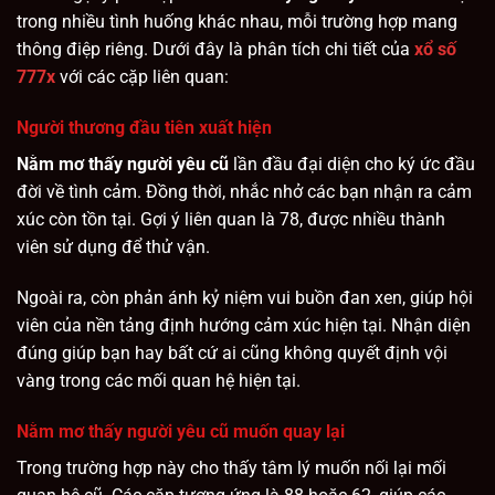
trong nhiều tình huống khác nhau, mỗi trường hợp mang
thông điệp riêng. Dưới đây là phân tích chi tiết của
xổ số
777x
với các cặp liên quan:
Người thương đầu tiên xuất hiện
Nằm mơ thấy người yêu cũ
lần đầu đại diện cho ký ức đầu
đời về tình cảm. Đồng thời, nhắc nhở các bạn nhận ra cảm
xúc còn tồn tại. Gợi ý liên quan là 78, được nhiều thành
viên sử dụng để thử vận.
Ngoài ra, còn phản ánh kỷ niệm vui buồn đan xen, giúp hội
viên của nền tảng định hướng cảm xúc hiện tại. Nhận diện
đúng giúp bạn hay bất cứ ai cũng không quyết định vội
vàng trong các mối quan hệ hiện tại.
Nằm mơ thấy người yêu cũ muốn quay lại
Trong trường hợp này cho thấy tâm lý muốn nối lại mối