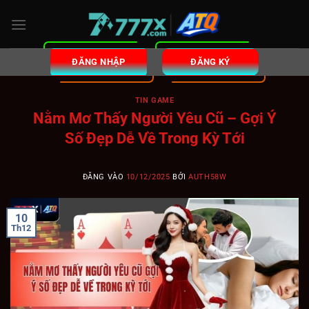
Bỏ
qua
nội
dung
ĐĂNG NHẬP
ĐĂNG KÝ
TIN GAME
Nằm Mơ Thấy Người Yêu Cũ – Gợi Ý
Số Đẹp Dễ Về Trong Kỳ Tới
ĐĂNG VÀO
10/12/2025
BỞI
AUTH58W
10
Th12