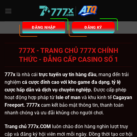
Bỏ
qua
nội
dung
ĐĂNG NHẬP
ĐĂNG KÝ
777X - TRANG CHỦ 777X CHÍNH
THỨC - ĐẲNG CẤP CASINO SỐ 1
777x
là nhà cái
trực tuyến uy tín hàng đầu
, mang đến trải
nghiệm
cá cược đỉnh cao với kho game đa dạng
,
tỷ lệ
cược hấp dẫn và dịch vụ chuyên nghiệp.
Được cấp phép
hoạt động hợp pháp từ
Isle of man
và khu kinh tế
Cagayan
Freeport. 7777x
cam kết bảo mật thông tin, thanh toán
nhanh chóng và ưu đãi khủng cho người chơi.
Trang chủ 777x.COM
luôn chào đón hàng nghìn lượt truy
cập và đăng ký hội viên mới mỗi ngày. Đồng thời tạo cơ hội