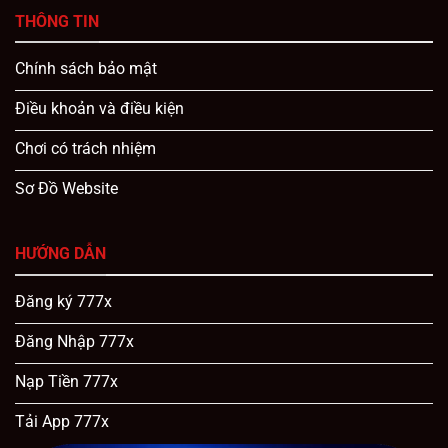
THÔNG TIN
Chính sách bảo mật
Điều khoản và điều kiện
Chơi có trách nhiệm
Sơ Đồ Website
HƯỚNG DẪN
Đăng ký 777x
Đăng Nhập 777x
Nạp Tiền 777x
Tải App 777x