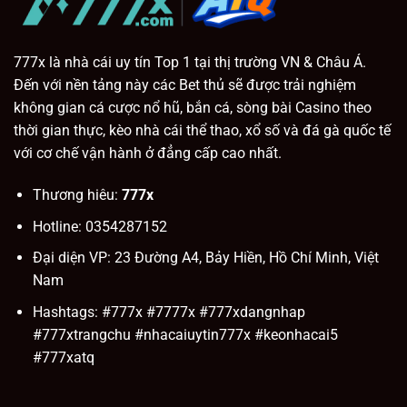
777x là nhà cái uy tín Top 1 tại thị trường VN & Châu Á.
Đến với nền tảng này các Bet thủ sẽ được trải nghiệm
không gian cá cược nổ hũ, bắn cá, sòng bài Casino theo
thời gian thực, kèo nhà cái thể thao, xổ số và đá gà quốc tế
với cơ chế vận hành ở đẳng cấp cao nhất.
Thương hiêu:
777x
Hotline: 0354287152
Đại diện VP: 23 Đường A4, Bảy Hiền, Hồ Chí Minh, Việt
Nam
Hashtags: #777x #7777x #777xdangnhap
#777xtrangchu #nhacaiuytin777x #keonhacai5
#777xatq