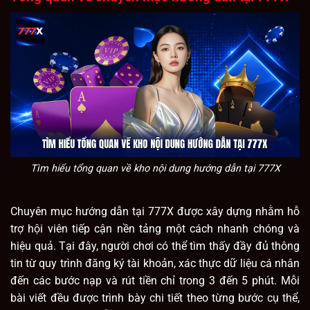
Tìm hiểu tổng quan về kho nội dung hướng dẫn tại 777X
Chuyên mục hướng dẫn tại 777X được xây dựng nhằm hỗ
trợ hội viên tiếp cận nền tảng một cách nhanh chóng và
hiệu quả. Tại đây, người chơi có thể tìm thấy đầy đủ thông
tin từ quy trình đăng ký tài khoản, xác thực dữ liệu cá nhân
đến các bước nạp và rút tiền chỉ trong 3 đến 5 phút. Mỗi
bài viết đều được trình bày chi tiết theo từng bước cụ thể,