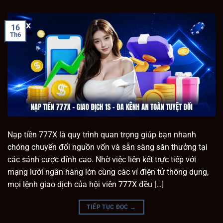
16
Th6
Nạp tiền 777X là quy trình quan trọng giúp bạn nhanh
chóng chuyển đổi nguồn vốn và sẵn sàng săn thưởng tại
các sảnh cược đỉnh cao. Nhờ việc liên kết trực tiếp với
mạng lưới ngân hàng lớn cùng các ví điện tử thông dụng,
mọi lệnh giao dịch của hội viên 777X đều […]
TIẾP TỤC ĐỌC
→