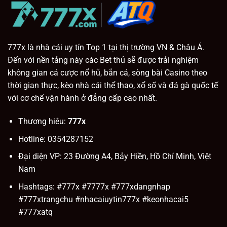
777x là nhà cái uy tín Top 1 tại thị trường VN & Châu Á.
Đến với nền tảng này các Bet thủ sẽ được trải nghiệm
không gian cá cược nổ hũ, bắn cá, sòng bài Casino theo
thời gian thực, kèo nhà cái thể thao, xổ số và đá gà quốc tế
với cơ chế vận hành ở đẳng cấp cao nhất.
Thương hiêu:
777x
Hotline: 0354287152
Đại diện VP: 23 Đường A4, Bảy Hiền, Hồ Chí Minh, Việt
Nam
Hashtags: #777x #7777x #777xdangnhap
#777xtrangchu #nhacaiuytin777x #keonhacai5
#777xatq