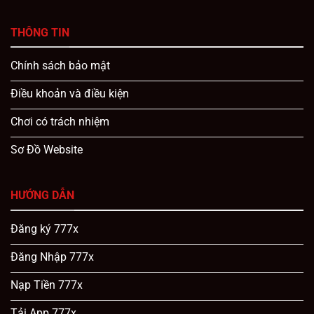
THÔNG TIN
Chính sách bảo mật
Điều khoản và điều kiện
Chơi có trách nhiệm
Sơ Đồ Website
HƯỚNG DẪN
Đăng ký 777x
Đăng Nhập 777x
Nạp Tiền 777x
Tải App 777x