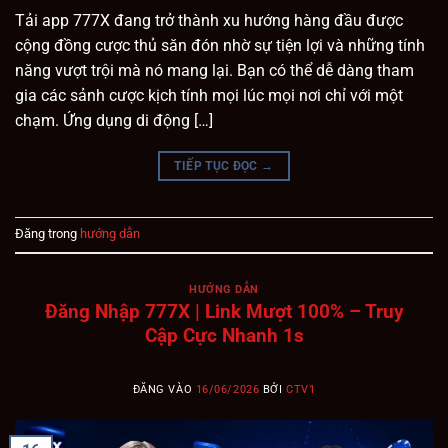
Tải app 777X đang trở thành xu hướng hàng đầu được
cộng đồng cược thủ săn đón nhờ sự tiện lợi và những tính
năng vượt trội mà nó mang lại. Bạn có thể dễ dàng tham
gia các sảnh cược kịch tính mọi lúc mọi nơi chỉ với một
chạm. Ứng dụng di động […]
TIẾP TỤC ĐỌC
→
Đăng trong
hướng dẫn
HƯỚNG DẪN
Đăng Nhập 777X | Link Mượt 100% – Truy
Cập Cực Nhanh 1s
ĐĂNG VÀO
16/06/2026
BỞI
CTV1