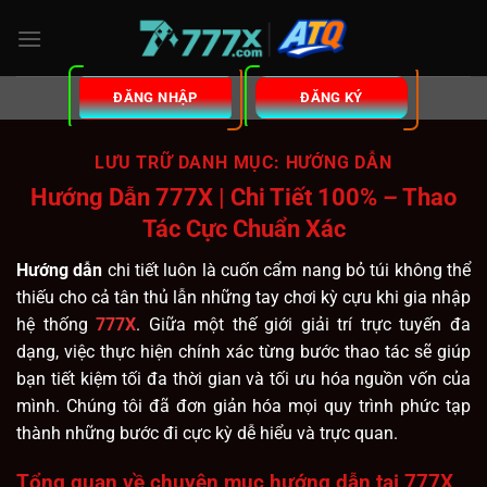
Bỏ
qua
nội
dung
ĐĂNG NHẬP
ĐĂNG KÝ
LƯU TRỮ DANH MỤC:
HƯỚNG DẪN
Hướng Dẫn 777X | Chi Tiết 100% – Thao
Tác Cực Chuẩn Xác
Hướng dẫn
chi tiết luôn là cuốn cẩm nang bỏ túi không thể
thiếu cho cả tân thủ lẫn những tay chơi kỳ cựu khi gia nhập
hệ thống
777X
. Giữa một thế giới giải trí trực tuyến đa
dạng, việc thực hiện chính xác từng bước thao tác sẽ giúp
bạn tiết kiệm tối đa thời gian và tối ưu hóa nguồn vốn của
mình. Chúng tôi đã đơn giản hóa mọi quy trình phức tạp
thành những bước đi cực kỳ dễ hiểu và trực quan.
Tổng quan về chuyên mục hướng dẫn tại 777X