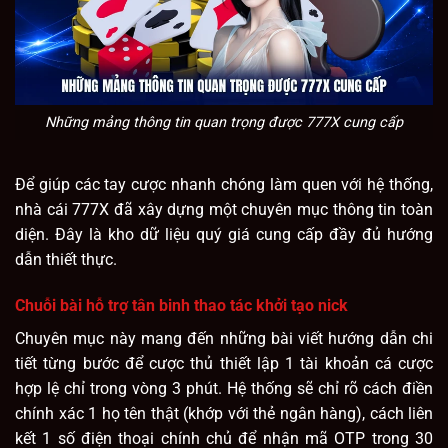
Những mảng thông tin quan trọng được 777X cung cấp
Để giúp các tay cược nhanh chóng làm quen với hệ thống,
nhà cái 777X đã xây dựng một chuyên mục thông tin toàn
diện. Đây là kho dữ liệu quý giá cung cấp đầy đủ hướng
dẫn thiết thực.
Chuỗi bài hỗ trợ tân binh thao tác khởi tạo nick
Chuyên mục này mang đến những bài viết hướng dẫn chi
tiết từng bước để cược thủ thiết lập 1 tài khoản cá cược
hợp lệ chỉ trong vòng 3 phút. Hệ thống sẽ chỉ rõ cách điền
chính xác 1 họ tên thật (khớp với thẻ ngân hàng), cách liên
kết 1 số điện thoại chính chủ để nhận mã OTP trong 30