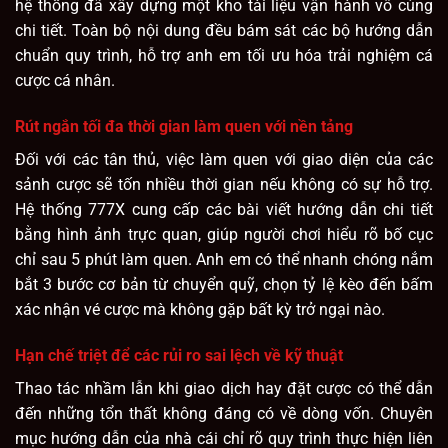
hệ thống đã xây dựng một kho tài liệu vận hành vô cùng
chi tiết. Toàn bộ nội dung đều bám sát các bộ hướng dẫn
chuẩn quy trình, hỗ trợ anh em tối ưu hóa trải nghiệm cá
cược cá nhân.
Rút ngắn tối đa thời gian làm quen với nền tảng
Đối với các tân thủ, việc làm quen với giao diện của các
sảnh cược sẽ tốn nhiều thời gian nếu không có sự hỗ trợ.
Hệ thống 777X cung cấp các bài viết hướng dẫn chi tiết
bằng hình ảnh trực quan, giúp người chơi hiểu rõ bố cục
chỉ sau 5 phút làm quen. Anh em có thể nhanh chóng nắm
bắt 3 bước cơ bản từ chuyển quỹ, chọn tỷ lệ kèo đến bấm
xác nhận vé cược mà không gặp bất kỳ trở ngại nào.
Hạn chế triệt để các rủi ro sai lệch về kỹ thuật
Thao tác nhầm lẫn khi giao dịch hay đặt cược có thể dẫn
đến những tổn thất không đáng có về dòng vốn. Chuyên
mục hướng dẫn của nhà cái chỉ rõ quy trình thực hiện liên